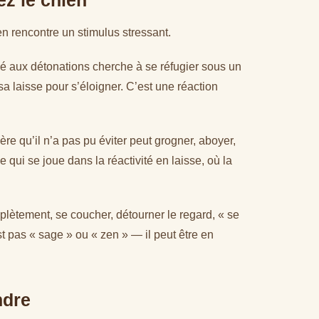
z le chien
n rencontre un stimulus stressant.
itué aux détonations cherche à se réfugier sous un
 laisse pour s’éloigner. C’est une réaction
re qu’il n’a pas pu éviter peut grogner, aboyer,
 qui se joue dans la réactivité en laisse, où la
lètement, se coucher, détourner le regard, « se
est pas « sage » ou « zen » — il peut être en
ndre