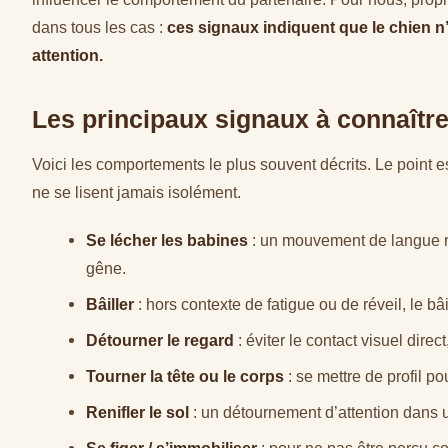
dans tous les cas :
ces signaux indiquent que le chien n’e
attention.
Les principaux signaux à connaîtr
Voici les comportements le plus souvent décrits. Le point e
ne se lisent jamais isolément.
Se lécher les babines
: un mouvement de langue ra
gêne.
Bâiller
: hors contexte de fatigue ou de réveil, le b
Détourner le regard
: éviter le contact visuel dir
Tourner la tête ou le corps
: se mettre de profil p
Renifler le sol
: un détournement d’attention dans 
Se figer / s’immobiliser
: pour ne pas être perçu