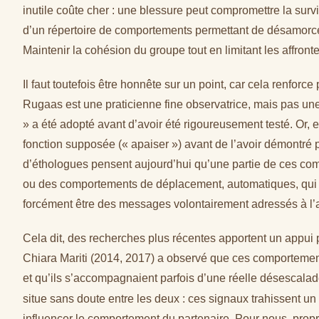
inutile coûte cher : une blessure peut compromettre la survi
d’un répertoire de comportements permettant de désamorcer
Maintenir la cohésion du groupe tout en limitant les affront
Il faut toutefois être honnête sur un point, car cela renforce 
Rugaas est une praticienne fine observatrice, mais pas une
» a été adopté avant d’avoir été rigoureusement testé. Or
fonction supposée (« apaiser ») avant de l’avoir démont
d’éthologues pensent aujourd’hui qu’une partie de ces co
ou des comportements de déplacement, automatiques, qui 
forcément être des messages volontairement adressés à l’a
Cela dit, des recherches plus récentes apportent un appui pa
Chiara Mariti (2014, 2017) a observé que ces comportement
et qu’ils s’accompagnaient parfois d’une réelle désescalade 
situe sans doute entre les deux : ces signaux trahissent un
influencer le comportement du partenaire. Pour nous, propr