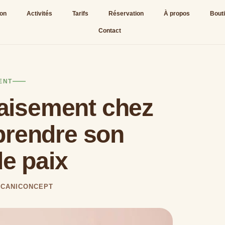
ion
Activités
Tarifs
Réservation
À propos
Bout
Contact
ENT
aisement chez
prendre son
e paix
R CANICONCEPT