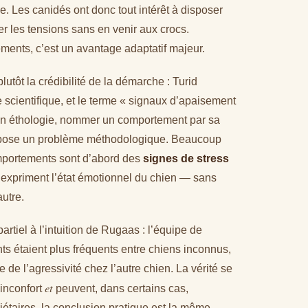
e. Les canidés ont donc tout intérêt à disposer
 les tensions sans en venir aux crocs.
ements, c’est un avantage adaptatif majeur.
plutôt la crédibilité de la démarche : Turid
 scientifique, et le terme « signaux d’apaisement
, en éthologie, nommer un comportement par sa
ré pose un problème méthodologique. Beaucoup
mportements sont d’abord des
signes de stress
expriment l’état émotionnel du chien — sans
utre.
rtiel à l’intuition de Rugaas : l’équipe de
s étaient plus fréquents entre chiens inconnus,
de l’agressivité chez l’autre chien. La vérité se
et
 inconfort
peuvent, dans certains cas,
iétaires, la conclusion pratique est la même