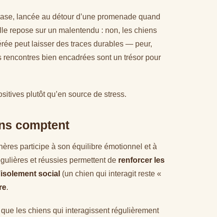
e phrase, lancée au détour d’une promenade quand
lle repose sur un malentendu : non, les chiens
érée peut laisser des traces durables — peur,
es rencontres bien encadrées sont un trésor pour
tives plutôt qu’en source de stress.
ens comptent
ères participe à son équilibre émotionnel et à
égulières et réussies permettent de
renforcer les
l’isolement social
(un chien qui interagit reste «
re
.
 que les chiens qui interagissent régulièrement