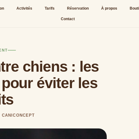
ion
Activités
Tarifs
Réservation
À propos
Bout
Contact
ENT
re chiens : les
pour éviter les
its
R CANICONCEPT