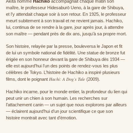
Akita nommé
Hachiko
accompagnait chaque matin son
maître, le professeur Hidesaburō Ueno, à la gare de Shibuya,
et l’y attendait chaque soir à son retour. En 1925, le professeur
meurt subitement à son travail et ne revient jamais. Hachiko,
lui, continua de se rendre à la gare, jour après jour, à attendre
son maître — pendant près de dix ans, jusqu’à sa propre mort.
Son histoire, relayée par la presse, bouleversa le Japon et fit
de lui un symbole national de fidélité. Une statue de bronze fut
érigée en son honneur devant la gare de Shibuya dès 1934 —
elle est aujourd’hui l’un des points de rendez-vous les plus
célèbres de Tokyo. L’histoire de Hachiko a inspiré plusieurs
Hachi: A Dog’s Tale
films, dont le poignant
(2009).
Hachiko incarne, pour le monde entier, la profondeur du lien qui
peut unir un chien à son humain. Les recherches sur
l’attachement canin — un sujet que nous explorons par ailleurs
— éclairent aujourd’hui d’un jour scientifique ce que son
histoire montrait avec tant d’émotion.