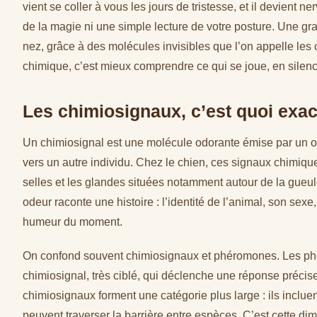
vient se coller à vous les jours de tristesse, et il devient
de la magie ni une simple lecture de votre posture. Une gr
nez, grâce à des molécules invisibles que l’on appelle l
chimique, c’est mieux comprendre ce qui se joue, en silence
Les chimiosignaux, c’est quoi exa
Un chimiosignal est une molécule odorante émise par un or
vers un autre individu. Chez le chien, ces signaux chimiques 
selles et les glandes situées notamment autour de la gueul
odeur raconte une histoire : l’identité de l’animal, son sex
humeur du moment.
On confond souvent chimiosignaux et phéromones. Les phé
chimiosignal, très ciblé, qui déclenche une réponse préc
chimiosignaux forment une catégorie plus large : ils inclue
peuvent traverser la barrière entre espèces. C’est cette di