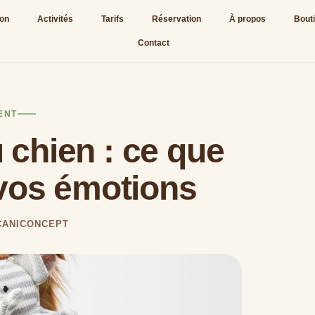
ion
Activités
Tarifs
Réservation
À propos
Bout
Contact
ENT
chien : ce que
 vos émotions
 CANICONCEPT