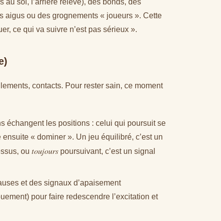
s au sol, l’arrière relevé), des bonds, des
 aigus ou des grognements « joueurs ». Cette
er, ce qui va suivre n’est pas sérieux ».
e)
illements, contacts. Pour rester sain, ce moment
 échangent les positions : celui qui poursuit se
e ensuite « dominer ». Un jeu équilibré, c’est un
toujours
ssus, ou
poursuivant, c’est un signal
auses et des signaux d’apaisement
ement) pour faire redescendre l’excitation et