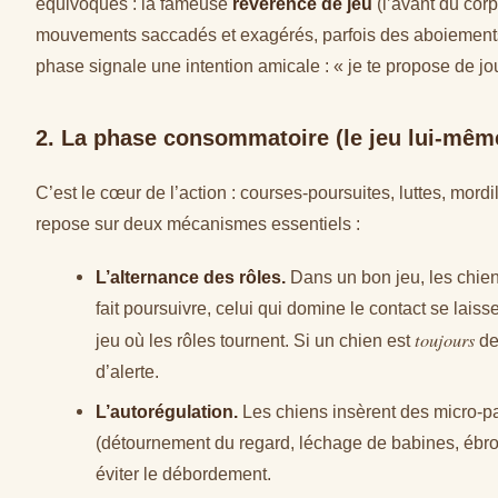
équivoques : la fameuse
révérence de jeu
(l’avant du corp
mouvements saccadés et exagérés, parfois des aboiements
phase signale une intention amicale : « je te propose de jou
2. La phase consommatoire (le jeu lui-mêm
C’est le cœur de l’action : courses-poursuites, luttes, mord
repose sur deux mécanismes essentiels :
L’alternance des rôles.
Dans un bon jeu, les chiens
fait poursuivre, celui qui domine le contact se laiss
toujours
jeu où les rôles tournent. Si un chien est
de
d’alerte.
L’autorégulation.
Les chiens insèrent des micro-p
(détournement du regard, léchage de babines, ébrou
éviter le débordement.