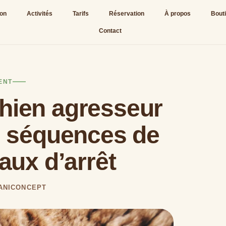
ion
Activités
Tarifs
Réservation
À propos
Bout
Contact
ENT
chien agresseur
s séquences de
naux d’arrêt
CANICONCEPT